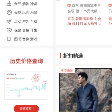
食品
酒饮 冲调
京东 暑期清凉季主
会场 领1175元大额补
日
母婴
玩具 乐器
贴 含1115元PLUS超
京东 暑期清凉季 主会
健
运动
户外
车载
级补贴
场 领1175元大额补贴
4
含1115元PLUS超级补
元
保健 器械
计生
贴；3期白条免息券等
图书
音像
游戏
折扣精选
夹克套装