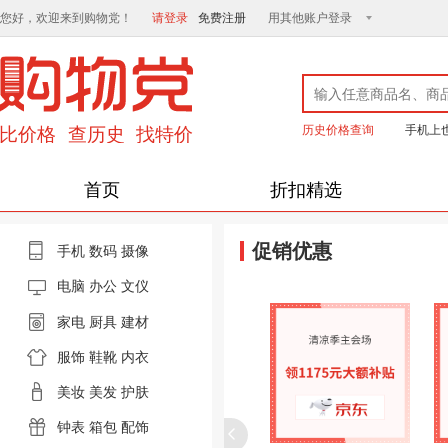
您好，欢迎来到购物党！
请登录
免费注册
用其他账户登录
历史价格查询
手机上
首页
折扣精选
促销优惠
手机
数码
摄像
电脑
办公 文仪
家电
厨具
建材
服饰
鞋靴
内衣
美妆
美发
护肤
钟表
箱包
配饰