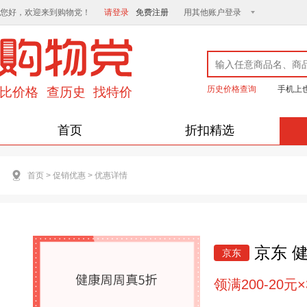
您好，欢迎来到购物党！
请登录
免费注册
用其他账户登录
历史价格查询
手机上
首页
折扣精选
首页
>
促销优惠
>
优惠详情
京东 健
京东
领满200-20元