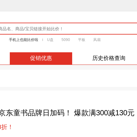
手机上也能比价啦
U盘
5090
平板
风扇
促销优惠
历史价格查询
京东童书品牌日加码！ 爆款满300减130元
8折！