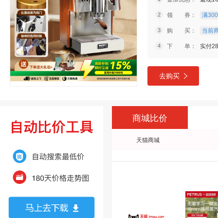
领 券：
满300
购 买：
当前商
下 单：
实付28
去购买
商城比价
天猫商城