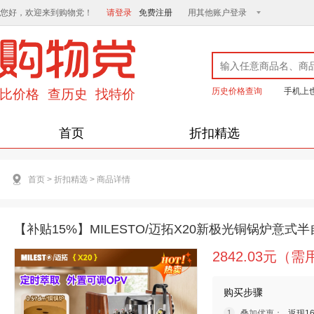
您好，欢迎来到购物党！
请登录
免费注册
用其他账户登录
历史价格查询
手机上
首页
折扣精选
首页
>
折扣精选
>
商品详情
【补贴15%】MILESTO/迈拓X20新极光铜锅炉意式
2842.03元（
购买步骤
叠加优惠：
返现1