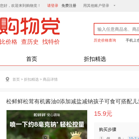
您好，欢迎来到购物党！
请登录
免费注册
用其他账户登录
历史价格查询
手机上
首页
折扣精选
首页
>
折扣精选
>
商品详情
松鲜鲜松茸有机酱油0添加减盐减钠孩子可食可搭配儿
15.9元
购买步骤
领 券：
10-2 