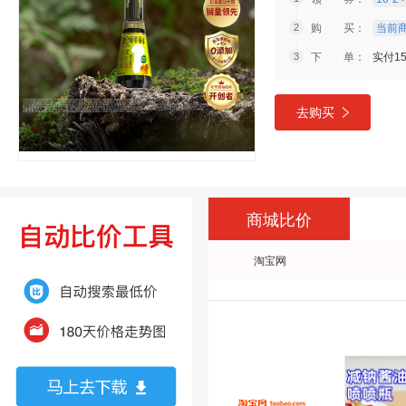
购 买：
当前商
下 单：
实付15
去购买
商城比价
淘宝网