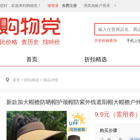
您好，欢迎来到购物党！
请登录
免费注册
用其他账户登录
历史价格查询
手机上
首页
折扣精选
首页
>
折扣精选
>
商品详情
新款加大帽檐防晒帽护颈帽防紫外线遮阳帽大帽檐户
9.9元（需用券
购买步骤
领 券：
满39减