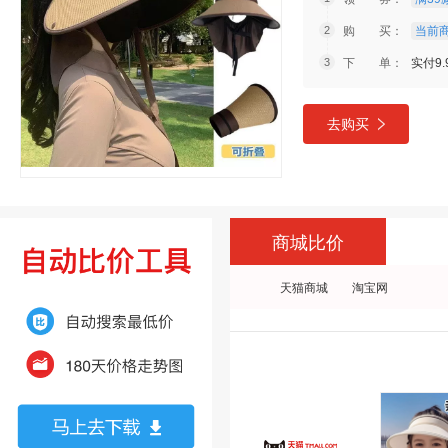
购 买：
当前商
下 单：
实付9.
去购买
商城比价
天猫商城
淘宝网