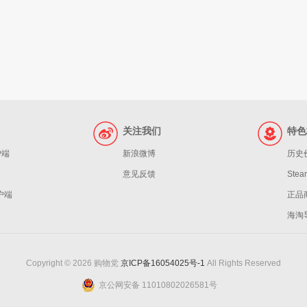
关注我们
特色
户端
新浪微博
历史
意见反馈
St
客户端
正品
海淘
Copyright © 2026 购物党
京ICP备16054025号-1
All Rights Reserved
京公网安备 11010802026581号