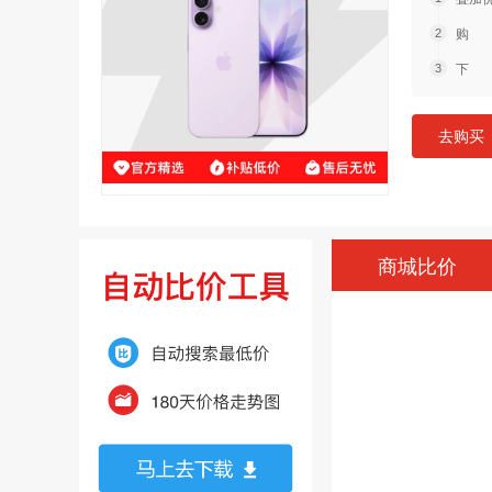
购 
下 
去购买
商城比价