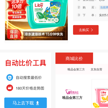
购 买：
当前商
下 单：
实付5.
去购买
商城比价
唯品会第三方
京东自营
唯品会第三方