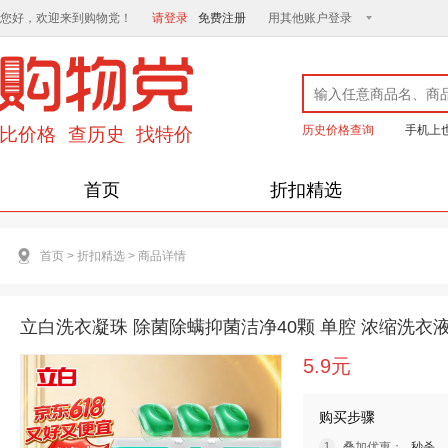
您好，欢迎来到购物党！
请登录
免费注册
用其他账户登录
历史价格查询
手机上
首页
折扣精选
首页
>
折扣精选
>
商品详情
立白洗衣凝珠 除菌除螨抑菌洁净40颗 单腔 浓缩洗衣
5.9元
购买步骤
叠加优惠：
秒杀