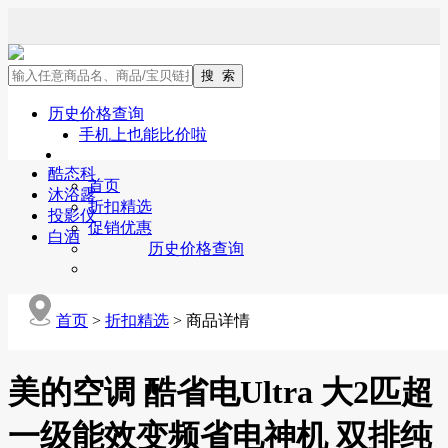
历史价格查询
手机上也能比价啦
酷态科
首页
沐浴露
折扣精选
投影仪
促销优惠
白酒
历史价格查询
首页
>
折扣精选
>
商品详情
美的空调 酷省电Ultra 大2匹超
一级能效变频省电神机 双排纯