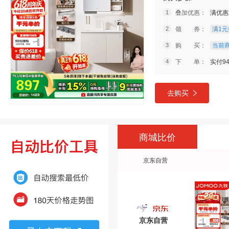
叠加优惠：
满优惠
领 券：
满1元打
购 买：
当前商
下 单：
实付94
去购买
商城比价
京东自营
京东自营