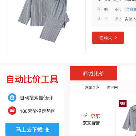
购 买：
当前商
下 单：
实付19
去购买
商城比价
京东自营
淘宝网
京东自营