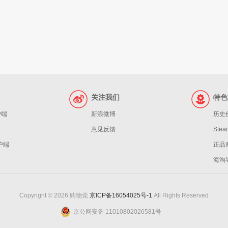
关注我们
特色
户端
新浪微博
历史
意见反馈
St
客户端
正品
海淘
Copyright © 2026 购物党
京ICP备16054025号-1
All Rights Reserved
京公网安备 11010802026581号