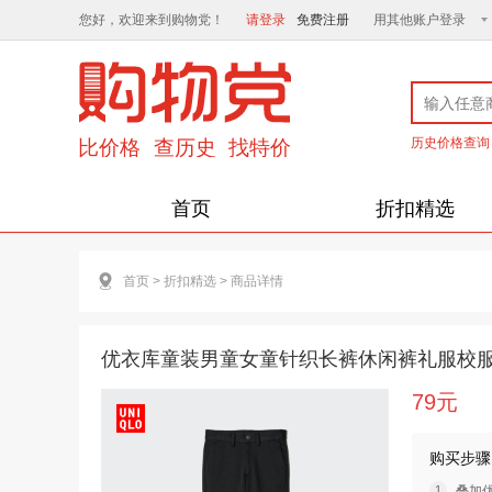
您好，欢迎来到购物党！
请登录
免费注册
用其他账户登录
历史价格查询
首页
折扣精选
首页
>
折扣精选
>
商品详情
优衣库童装男童女童针织长裤休闲裤礼服校服演出服
79元
购买步骤
叠加