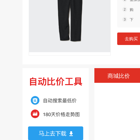
购 
下 
去购买
商城比价