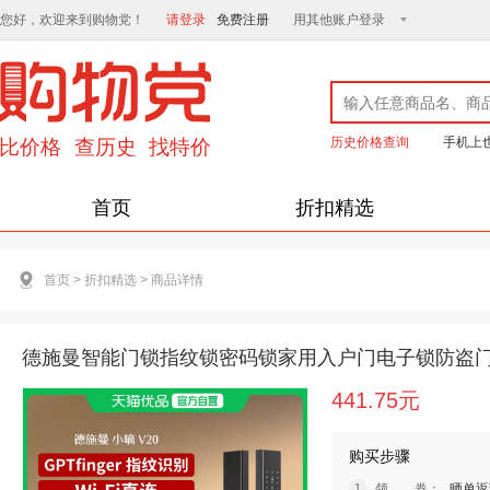
您好，欢迎来到购物党！
请登录
免费注册
用其他账户登录
历史价格查询
手机上
首页
折扣精选
首页
>
折扣精选
>
商品详情
德施曼智能门锁指纹锁密码锁家用入户门电子锁防盗门锁小
441.75元
购买步骤
领 券：
晒单返现