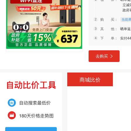
立减
政府
购 买：
当前商
其 他：
晒单返
下 单：
实付44
去购买
商城比价