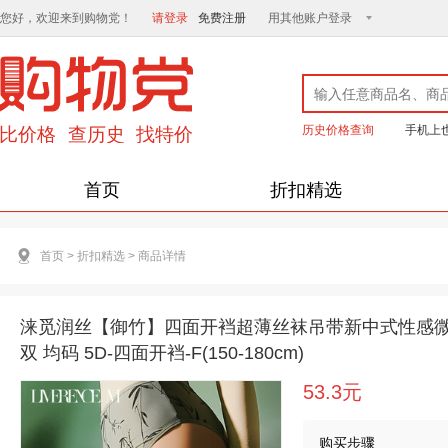
您好，欢迎来到购物党！
请登录
免费注册
用其他账户登录
历史价格查询
手机上
首页
折扣精选
首页
>
折扣精选
>
商品详情
涞觅润丝【御竹】四面开裆超薄丝袜吊带新中式性感微光
双 均码 5D-四面开裆-F(150-180cm)
53.3元
购买步骤