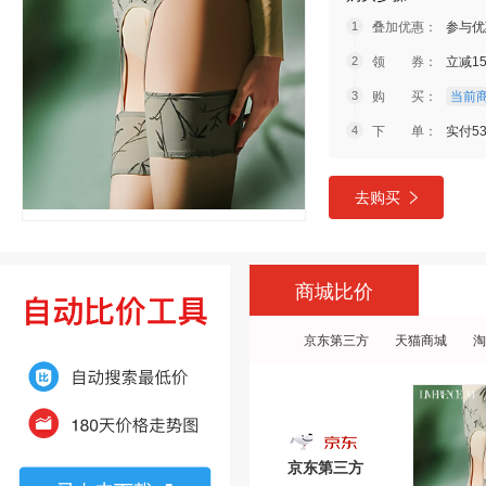
叠加优惠：
参与优
领 券：
立减1
购 买：
当前商
下 单：
实付53
去购买
商城比价
京东第三方
天猫商城
淘
京东第三方