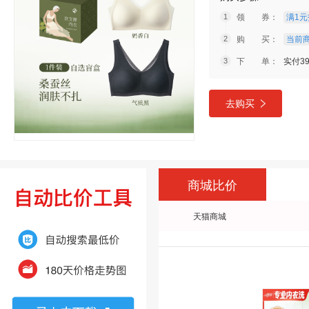
领 券：
满1元
购 买：
当前商
下 单：
实付39
去购买
商城比价
天猫商城