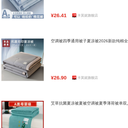
¥26.41
卡莫妮旗舰店
空调被四季通用被子夏凉被2026新款纯棉
¥26.90
卡莫妮旗舰店
艾草抗菌夏凉被夏被空调被夏季薄荷被单双