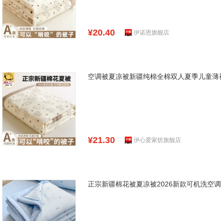
¥20.40
伊诺恩旗舰店
空调被夏凉被新疆纯棉全棉双人夏季儿童薄
¥21.30
伊心爱家纺旗舰店
正宗新疆棉花被夏凉被2026新款可机洗空