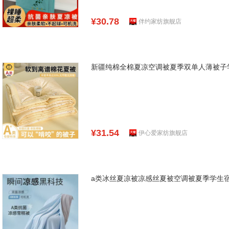
¥30.78
伴约家纺旗舰店
新疆纯棉全棉夏凉空调被夏季双单人薄被子
¥31.54
伊心爱家纺旗舰店
a类冰丝夏凉被凉感丝夏被空调被夏季学生