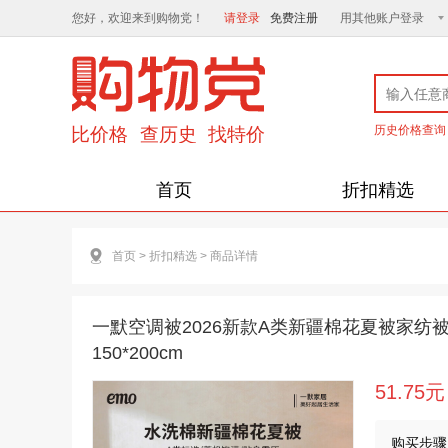
您好，欢迎来到购物党！
请登录
免费注册
用其他账户登录
历史价格查询
首页
折扣精选
首页
>
折扣精选
>
商品详情
一默空调被2026新款A类新疆棉花夏被家纺
150*200cm
51.75元
购买步骤