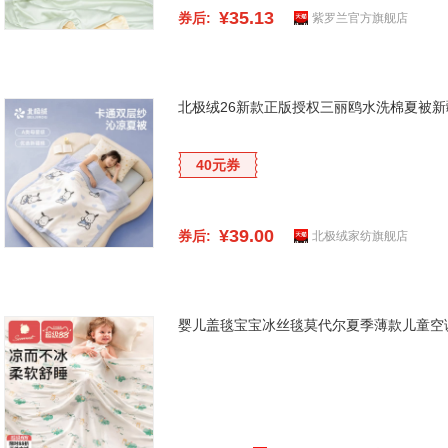
¥35.13
券后:
紫罗兰官方旗舰店
北极绒26新款正版授权三丽鸥水洗棉夏被新
40元券
¥39.00
券后:
北极绒家纺旗舰店
婴儿盖毯宝宝冰丝毯莫代尔夏季薄款儿童空