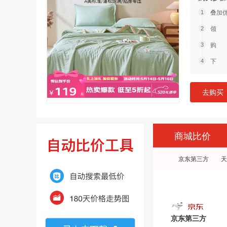
叠加
领 
购 
下 
去购买
商城比价
京东第三方
天
京东第三方