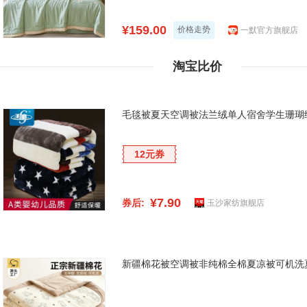
¥159.00
价格走势
一默官方旗舰店
淘宝比价
毛毯被夏天空调被法兰绒单人宿舍学生珊瑚
12元券
¥7.90
券后:
玉沙家纺旗舰店
新疆棉花被空调被非纯棉全棉夏凉被可机洗