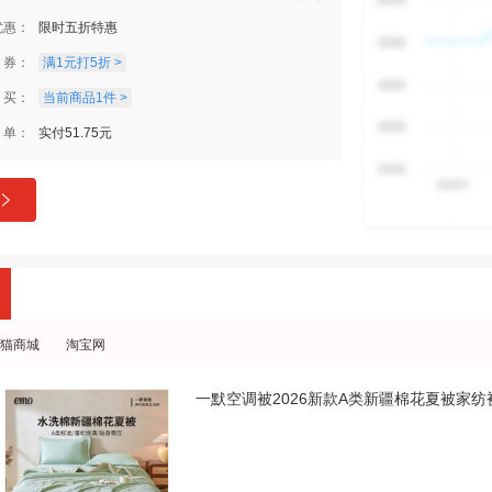
优惠：
限时五折特惠
券：
满1元打5折 >
买：
当前商品1件 >
单：
实付51.75元
猫商城
淘宝网
一默空调被2026新款A类新疆棉花夏被家纺被子