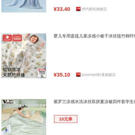
¥33.40
伴约家纺旗舰店
婴儿专用盖毯儿童凉感小被子冰丝毯竹棉纤
¥35.10
scoornest科巢旗舰店
紫罗兰凉感水洗冰丝双拼夏凉被四件套学生
10元券