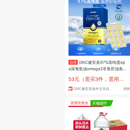
GNC健安喜97%高纯度ep
自营
a深海鱼油omega3非鱼肝油鱼
油成年人dha60粒/盒
53元（需买3件，需用
券）
GNC健安喜海外京东自营旗舰店
刚
饮用天然水