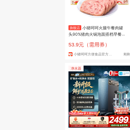
小猪呵呵火腿午餐肉罐
旗舰店
头90%猪肉火锅泡面搭档早餐三
明治即食 火腿午餐肉198g*6罐
53.9元（需用券）
90%猪肉
小猪呵呵方便食品官方旗舰店
刚
净水器