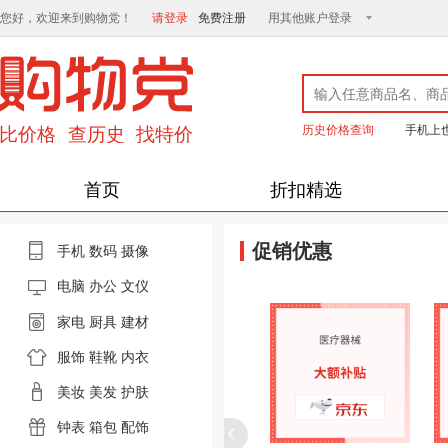
您好，欢迎来到购物党！
请登录
免费注册
用其他账户登录
历史价格查询
手机上
首页
折扣精选
促销优惠
手机
数码
摄像
电脑
办公 文仪
家电
厨具
建材
服饰
鞋靴
内衣
美妆
美发
护肤
钟表
箱包
配饰