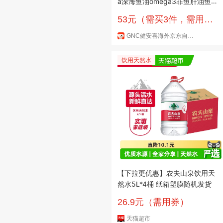
a深海鱼油omega3非鱼肝油鱼
油成年人dha60粒/盒
53元（需买3件，需用
券）
GNC健安喜海外京东自营旗舰店
饮用天然水
【下拉更优惠】农夫山泉饮用天
然水5L*4桶 纸箱塑膜随机发货
26.9元（需用券）
天猫超市