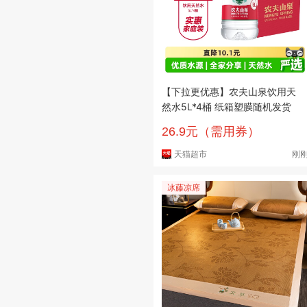
【下拉更优惠】农夫山泉饮用天
然水5L*4桶 纸箱塑膜随机发货
26.9元（需用券）
天猫超市
刚
冰藤凉席