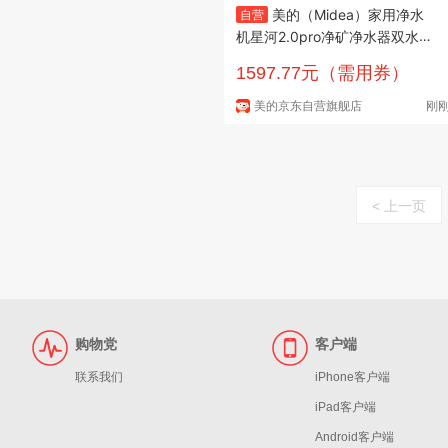
美的（Midea）家用净水
自营
机星河2.0pro净矿净水器双水直
饮1000G5年RO矿物质0阻垢剂
1597.77元（需用券）
杀菌反渗透厨下式净饮升级系列
美的京东自营旗舰店
刚
< 上一页
购物党
客户端
联系我们
iPhone客户端
iPad客户端
Android客户端