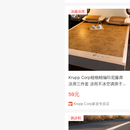
冰藤凉席
Krupp Corp植物精编印尼藤席
凉席三件套 凉而不冰空调席子
透气仿藤席草席 艾草水中花 15
59元
0*200-三件套
Krupp Corp家居专卖店
跑步鞋