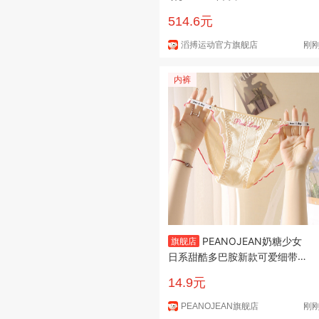
S跑步鞋 HV8150-110 43
514.6元
滔搏运动官方旗舰店
刚
内裤
PEANOJEAN奶糖少女
旗舰店
日系甜酷多巴胺新款可爱细带棉
质档低腰字母带三角裤K201 奶
14.9元
油玫红 均码【80-130斤】
PEANOJEAN旗舰店
刚