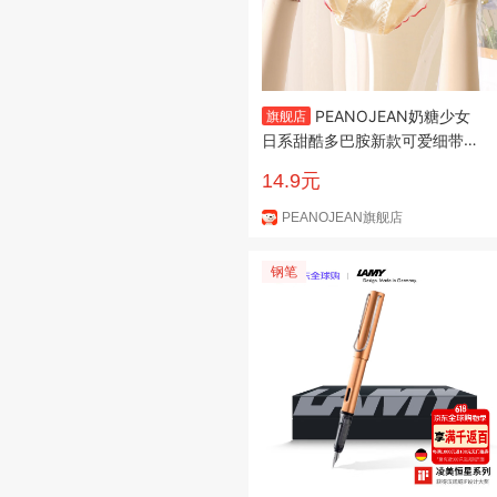
PEANOJEAN奶糖少女
旗舰店
日系甜酷多巴胺新款可爱细带棉
质档低腰字母带三角裤K201 奶
14.9元
油玫红 均码【80-130斤】
PEANOJEAN旗舰店
钢笔