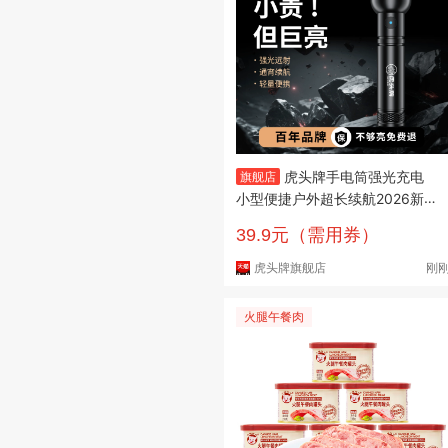
虎头牌手电筒强光充电
旗舰店
小型便捷户外超长续航2026新
款迷你家用耐用
39.9元（需用券）
虎头牌旗舰店
刚
火腿午餐肉