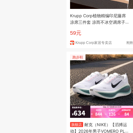
Krupp Corp植物精编印尼藤席
凉席三件套 凉而不冰空调席子
透气仿藤席草席 艾草水中花 15
59元
0*200-三件套
Krupp Corp家居专卖店
刚
跑步鞋
耐克（NIKE）【滔搏运
旗舰店
动】2026年男子VOMERO PLU