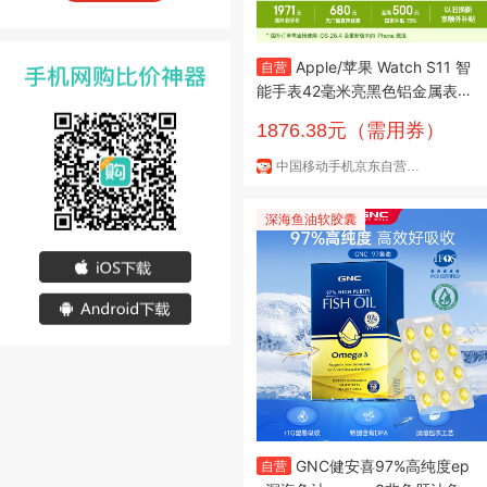
Apple/苹果 Watch S11 智
自营
能手表42毫米亮黑色铝金属表壳
黑色运动型表带S/M 【GPS版】
1876.38元（需用券）
中国移动手机京东自营官方旗舰店
深海鱼油软胶囊
GNC健安喜97%高纯度ep
自营