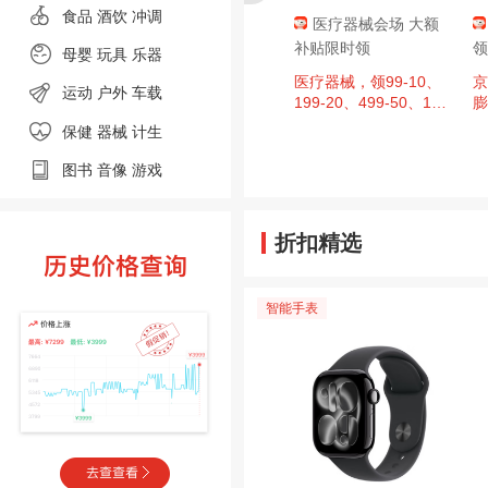
食品
酒饮 冲调
肇庆消费券，
京东超市 黑色星期
医疗器械会场 大额
至高9折，单
五 领满200-20元优惠
补贴限时领
领
母婴
玩具 乐器
00元封顶！
券×3张
、今日必买：
周四20点：京东超市
医疗器械，领99-10、
京
运动
户外
车载
日广东肇庆消费券
黑色星期五 领满200-2
199-20、499-50、14
膨
，区域补贴至
0元优惠券×3张（周四
99-150、1999-200超
保健 器械
计生
单件补贴500
20点可用）
值券
图书
音像
游戏
折扣精选
智能手表