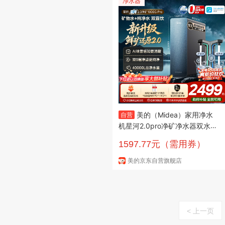
净水器
美的（Midea）家用净水
自营
机星河2.0pro净矿净水器双水直
饮1000G5年RO矿物质0阻垢剂
1597.77元（需用券）
杀菌反渗透厨下式净饮升级系列
美的京东自营旗舰店
< 上一页