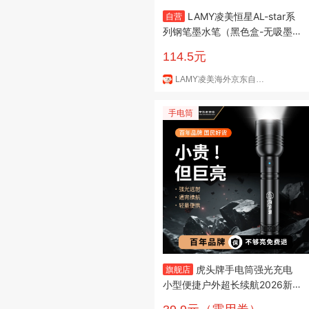
LAMY凌美恒星AL-star系
自营
列钢笔墨水笔（黑色盒-无吸墨
器）铜色F尖
114.5元
LAMY凌美海外京东自营旗舰店
手电筒
虎头牌手电筒强光充电
旗舰店
小型便捷户外超长续航2026新
款迷你家用耐用