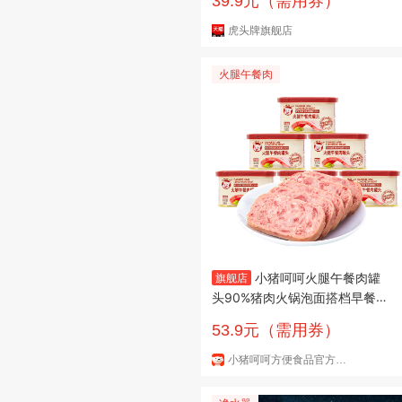
39.9元（需用券）
虎头牌旗舰店
火腿午餐肉
小猪呵呵火腿午餐肉罐
旗舰店
头90%猪肉火锅泡面搭档早餐三
明治即食 火腿午餐肉198g*6罐
53.9元（需用券）
90%猪肉
小猪呵呵方便食品官方旗舰店