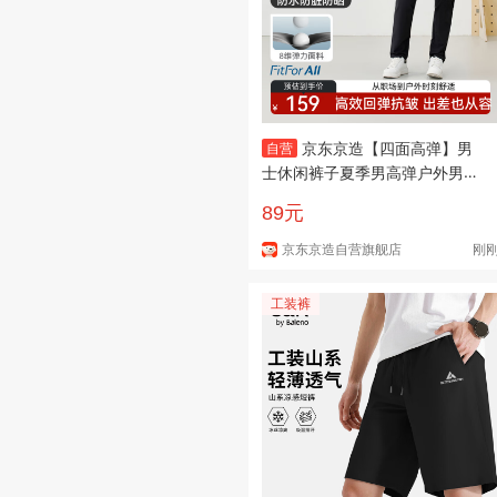
京东京造【四面高弹】男
自营
士休闲裤子夏季男高弹户外男裤
休闲运动 黑色XL
89元
京东京造自营旗舰店
刚
工装裤