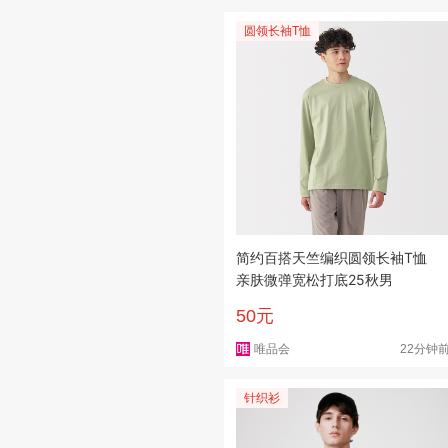
圆领长袖T恤
简约百搭天竺编织圆领长袖T恤
亲肤微弹宽松打底25秋男
50元
唯品会
22分钟
针织衫