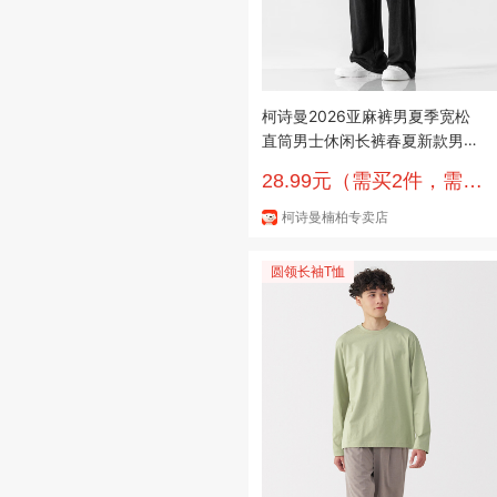
柯诗曼2026亚麻裤男夏季宽松
直筒男士休闲长裤春夏新款男裤
夏天垂感棉麻 黑色 XL 推荐115-
28.99元（需买2件，需用
125斤
券）
柯诗曼楠柏专卖店
圆领长袖T恤