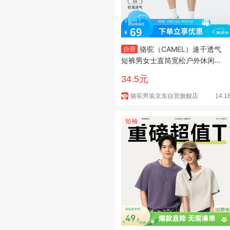
骆驼（CAMEL）速干透气
自营
短裤男女士直筒宽松户外休闲运
动五分裤子夏季，男款XL
34.5元
骆驼男装京东自营旗舰店
14:1
短袖