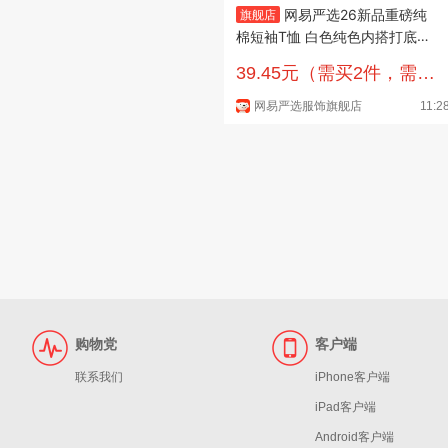
网易严选26新品重磅纯
旗舰店
棉短袖T恤 白色纯色内搭打底半
袖 男女同款 本白色-重磅棉 S 适
39.45元（需买2件，需用
合90-115斤
券）
网易严选服饰旗舰店
11:2
购物党
客户端
联系我们
iPhone客户端
iPad客户端
Android客户端