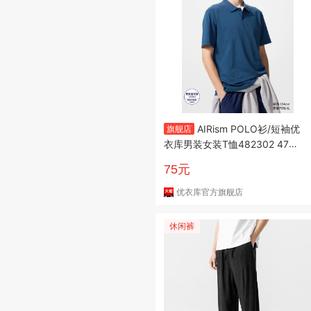
AIRism POLO衫/短袖优
旗舰店
衣库男装女装T恤482302 4797
24
75元
优衣库官方旗舰店
休闲裤