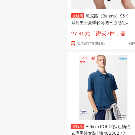
班尼路（Baleno）S&K
旗舰店
系列男士夏季轻薄透气凉感短裤
青少年运动冰丝舒适五分裤 黑#
27.45元（需买2件，需用
JPB三角灰 3XL
券）
班尼路官方旗舰店
刚
POLO衫
AIRism POLO衫/短袖优
旗舰店
衣库男装女装T恤482302 4797