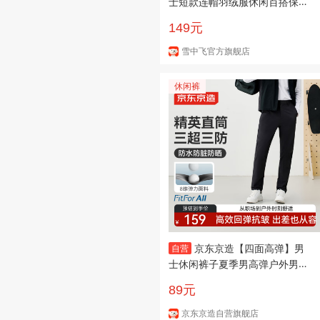
士短款连帽羽绒服休闲百搭保暖
防寒显瘦亲肤 橄榄绿|4018 XL
149元
180/96A
雪中飞官方旗舰店
休闲裤
京东京造【四面高弹】男
自营
士休闲裤子夏季男高弹户外男裤
休闲运动 黑色XL
89元
京东京造自营旗舰店