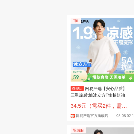
T恤
网易严选【安心品质】
旗舰店
三重凉感t恤冰立方T恤棉短袖小
白T冰 A款-5A抑菌强效凉感-本
34.5元（需买2件，需用
白色 XL （女生建议拍小一码）
券）
网易严选官方旗舰店
08-08 02:
羽绒服