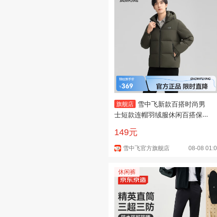
雪中飞新款百搭时尚男
旗舰店
士短款连帽羽绒服休闲百搭保暖
防寒显瘦亲肤 橄榄绿|4018 XL
149元
180/96A
雪中飞官方旗舰店
08-08 01:
休闲裤