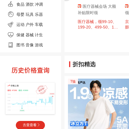
食品
酒饮 冲调
肇庆消费券，
京东超市 黑色星期
医疗器械会场 大额
至高9折，单
五 领满200-20元优惠
补贴限时领
领
母婴
玩具 乐器
00元封顶！
券×3张
、今日必买：
周四20点：京东超市
医疗器械，领99-10、
京
运动
户外
车载
日广东肇庆消费券
黑色星期五 领满200-2
199-20、499-50、14
膨
，区域补贴至
0元优惠券×3张（周四
99-150、1999-200超
保健 器械
计生
单件补贴500
20点可用）
值券
图书
音像
游戏
折扣精选
T恤