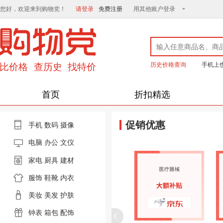
您好，欢迎来到购物党！
请登录
免费注册
用其他账户登录
历史价格查询
手机上
首页
折扣精选
促销优惠
手机
数码
摄像
电脑
办公 文仪
家电
厨具
建材
服饰
鞋靴
内衣
美妆
美发
护肤
钟表
箱包
配饰