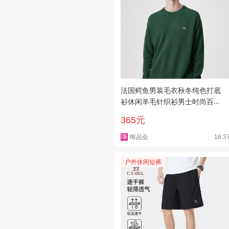
法国鳄鱼男装毛衣秋冬纯色打底
衫休闲羊毛针织衫男士时尚百搭
潮流
365元
唯品会
16:3
户外休闲短裤