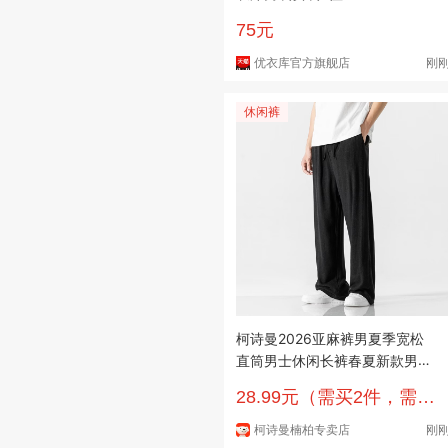
24
75元
优衣库官方旗舰店
刚
休闲裤
柯诗曼2026亚麻裤男夏季宽松
直筒男士休闲长裤春夏新款男裤
夏天垂感棉麻 黑色 XL 推荐115-
28.99元（需买2件，需用
125斤
券）
柯诗曼楠柏专卖店
刚