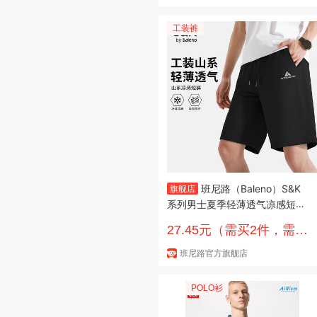
工装裤
班尼路（Baleno）S&K
旗舰店
系列男士夏季轻薄透气凉感短裤
青少年运动冰丝舒适五分裤 黑#
27.45元（需买2件，需用
JPB三角灰 3XL
券）
班尼路官方旗舰店
POLO衫