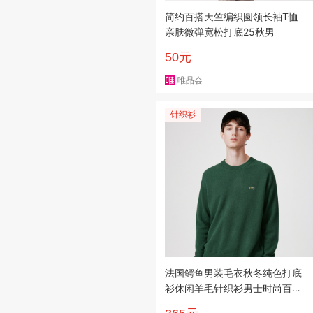
简约百搭天竺编织圆领长袖T恤
亲肤微弹宽松打底25秋男
50元
唯品会
针织衫
法国鳄鱼男装毛衣秋冬纯色打底
衫休闲羊毛针织衫男士时尚百搭
潮流