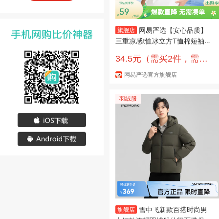
网易严选【安心品质】
旗舰店
三重凉感t恤冰立方T恤棉短袖小
白T冰 A款-5A抑菌强效凉感-本
34.5元（需买2件，需用
白色 XL （女生建议拍小一码）
券）
网易严选官方旗舰店
羽绒服
雪中飞新款百搭时尚男
旗舰店