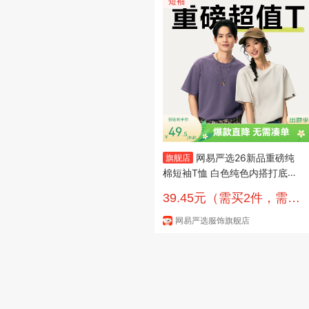
短袖
网易严选26新品重磅纯
旗舰店
棉短袖T恤 白色纯色内搭打底半
袖 男女同款 本白色-重磅棉 S 适
39.45元（需买2件，需用
合90-115斤
券）
网易严选服饰旗舰店