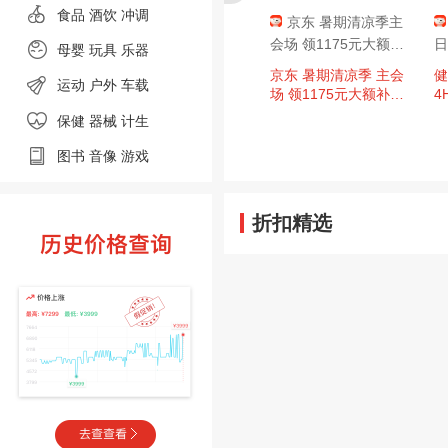
食品
酒饮 冲调
京东 暑期清凉季主
会场 领1175元大额补
日
母婴
玩具 乐器
贴 含1115元PLUS超
京东 暑期清凉季 主会
健
运动
户外
车载
级补贴
场 领1175元大额补贴
4
含1115元PLUS超级补
元
保健 器械
计生
贴；3期白条免息券等
图书
音像
游戏
折扣精选