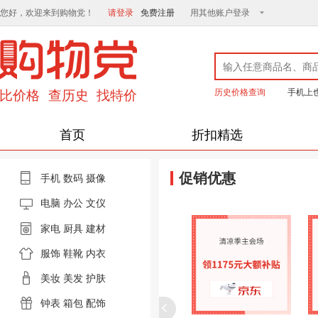
您好，欢迎来到购物党！
请登录
免费注册
用其他账户登录
历史价格查询
手机上
首页
折扣精选
促销优惠
手机
数码
摄像
电脑
办公 文仪
家电
厨具
建材
服饰
鞋靴
内衣
美妆
美发
护肤
钟表
箱包
配饰